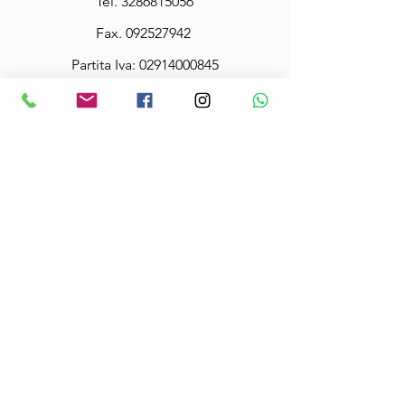
Tel.
3286815056
Fax.
092527942
Partita Iva:
02914000845
Policy
Termini & Condizioni
Informazioni sulle taglie
Spedizioni veloci!