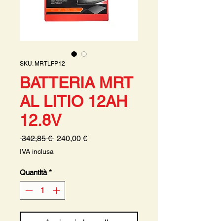
SKU: MRTLFP12
BATTERIA MRT
AL LITIO 12AH
12.8V
Prezzo
Prezzo
 342,85 € 
240,00 €
regolare
scontato
IVA inclusa
Quantità
*