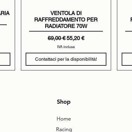
ARIA
VENTOLA DI
RAFFREDDAMENTO PER
RADIATORE 70W
tato
Prezzo regolare
Prezzo scontato
69,00 €
55,20 €
IVA inclusa
Contattaci per la disponibilità!
Shop
Home
Racing