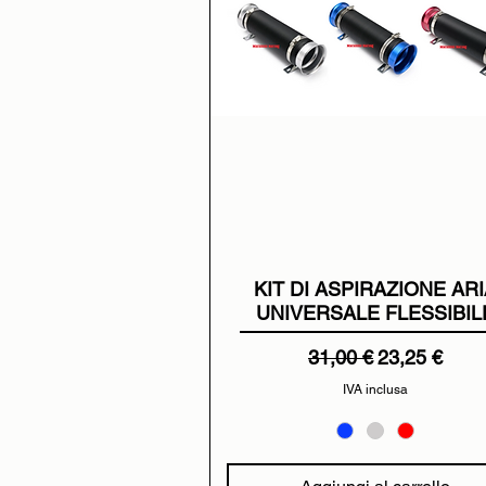
KIT DI ASPIRAZIONE AR
UNIVERSALE FLESSIBIL
Prezzo regolare
Prezzo scon
31,00 €
23,25 €
IVA inclusa