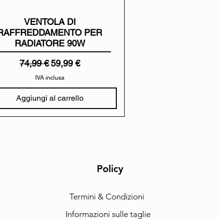
VENTOLA DI
RAFFREDDAMENTO PER
RADIATORE 90W
Prezzo regolare
Prezzo scontato
74,99 €
59,99 €
IVA inclusa
Aggiungi al carrello
Policy
Termini & Condizioni
Informazioni sulle taglie