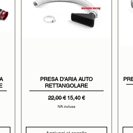
IA
PRESA D'ARIA AUTO
PRE
E
RETTANGOLARE
tato
Prezzo regolare
Prezzo scontato
22,00 €
15,40 €
IVA inclusa