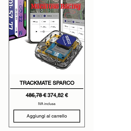
TRACKMATE SPARCO
Prezzo regolare
Prezzo scontato
486,78 €
374,82 €
IVA inclusa
Aggiungi al carrello