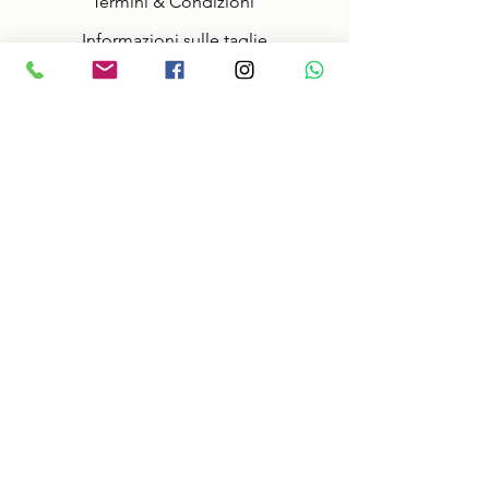
Termini & Condizioni
Informazioni sulle taglie
Spedizioni veloci!
Shop
Home
Racing
Karting
Lifestyle