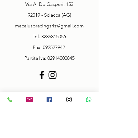
Via A. De Gasperi, 153
92019 - Sciacca (AG)
macalusoracingsrls@gmail.com
Tel.
3286815056
Fax.
092527942
Partita Iva:
02914000845
Policy
Termini & Condizioni
Informazioni sulle taglie