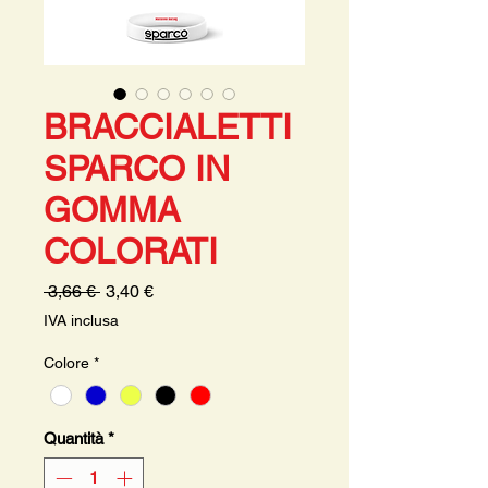
BRACCIALETTI
SPARCO IN
GOMMA
COLORATI
Prezzo
Prezzo
 3,66 € 
3,40 €
regolare
scontato
IVA inclusa
Colore
*
Quantità
*