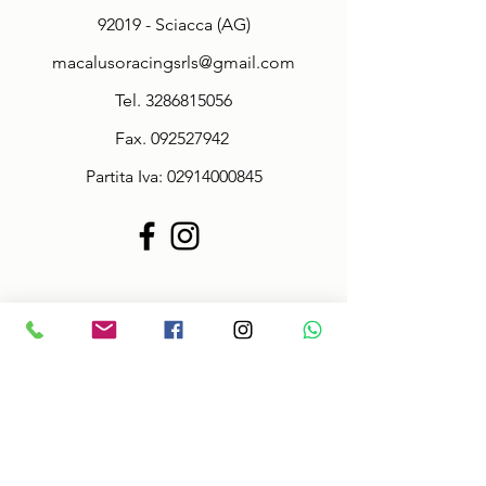
92019 - Sciacca (AG)
macalusoracingsrls@gmail.com
Tel.
3286815056
Fax.
092527942
Partita Iva:
02914000845
Policy
Termini & Condizioni
Informazioni sulle taglie
Spedizioni veloci!