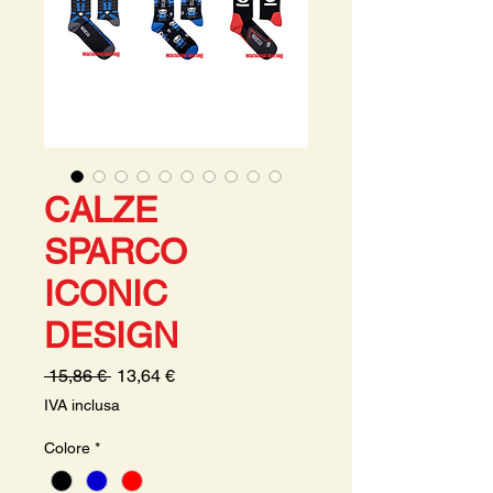
CALZE
SPARCO
ICONIC
DESIGN
Prezzo
Prezzo
 15,86 € 
13,64 €
regolare
scontato
IVA inclusa
Colore
*