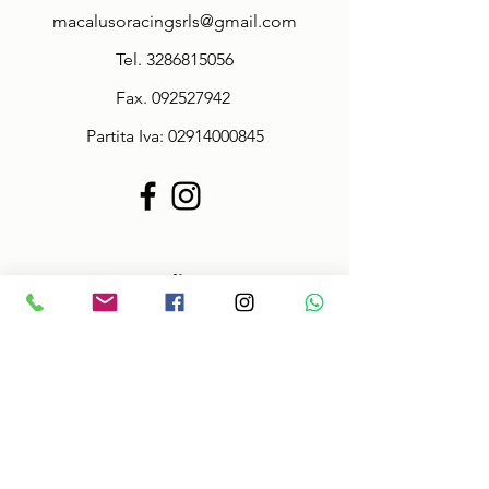
macalusoracingsrls@gmail.com
Tel.
3286815056
Fax.
092527942
Partita Iva:
02914000845
Policy
Termini & Condizioni
Informazioni sulle taglie
Spedizioni veloci!