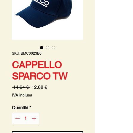
SKU: BMC0023B0
CAPPELLO
SPARCO TW
Prezzo
Prezzo
 14,64 € 
12,88 €
regolare
scontato
IVA inclusa
Quantità
*