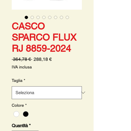
CASCO
SPARCO FLUX
RJ 8859-2024
Prezzo
Prezzo
 364,78 € 
288,18 €
regolare
scontato
IVA inclusa
Taglia
*
Colore
*
Quantità
*