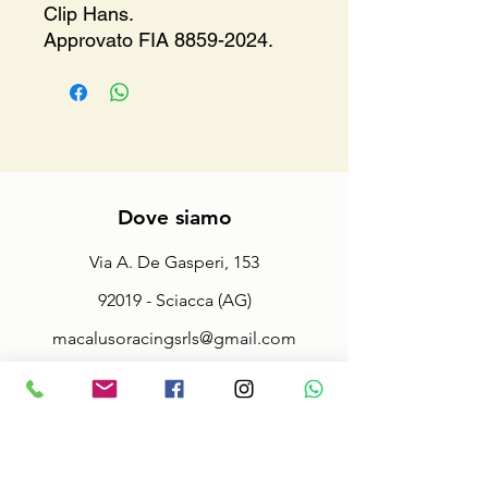
Clip Hans.
Approvato FIA 8859-2024.
Dove siamo
Via A. De Gasperi, 153
92019 - Sciacca (AG)
macalusoracingsrls@gmail.com
Tel.
3286815056
Fax.
092527942
Partita Iva:
02914000845