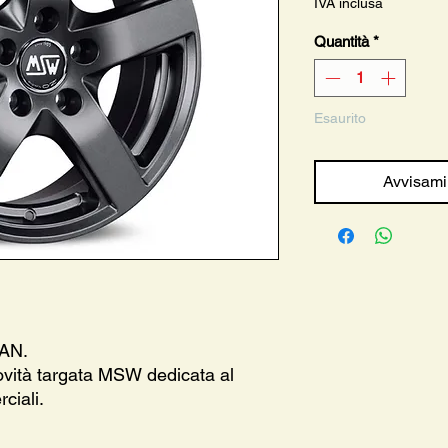
IVA inclusa
Quantità
*
Esaurito
Avvisami
VAN.
vità targata MSW dedicata al
ciali.