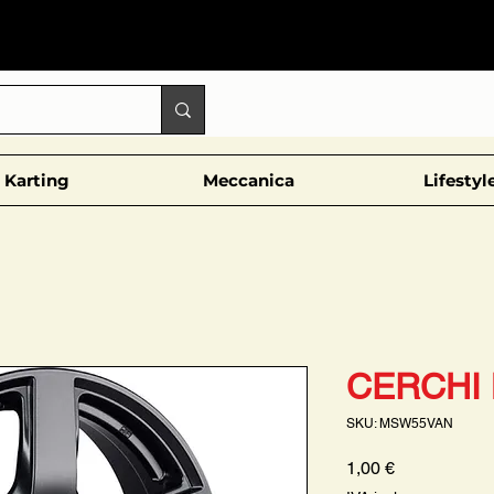
Karting
Meccanica
Lifestyl
CERCHI 
SKU: MSW55VAN
Prezzo
1,00 €