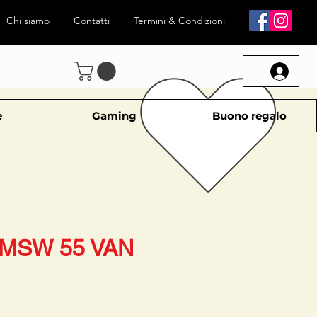
Chi siamo
Contatti
Termini & Condizioni
e
Gaming
Buono regalo
MSW 55 VAN