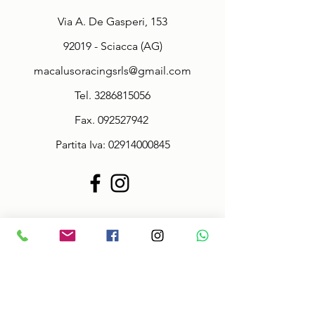
Via A. De Gasperi, 153
92019 - Sciacca (AG)
macalusoracingsrls@gmail.com
Tel.
3286815056
Fax.
092527942
Partita Iva:
02914000845
Policy
Termini & Condizioni
Informazioni sulle taglie