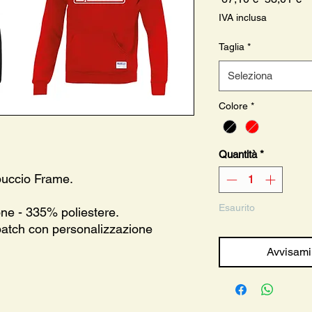
regolare
sc
IVA inclusa
Taglia
*
Seleziona
Colore
*
Quantità
*
puccio Frame.
Esaurito
e - 335% poliestere.
 patch con personalizzazione
Avvisami