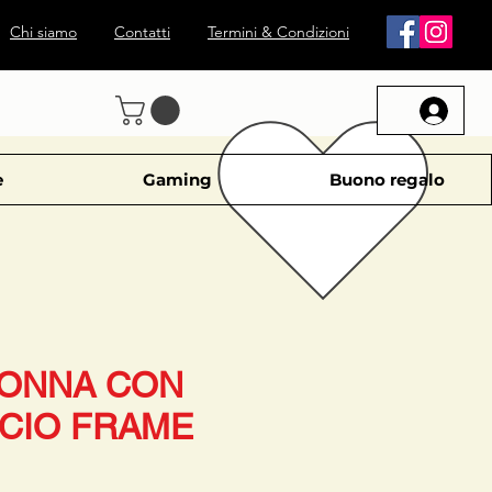
Chi siamo
Contatti
Termini & Condizioni
e
Gaming
Buono regalo
DONNA CON
CIO FRAME
rezzo