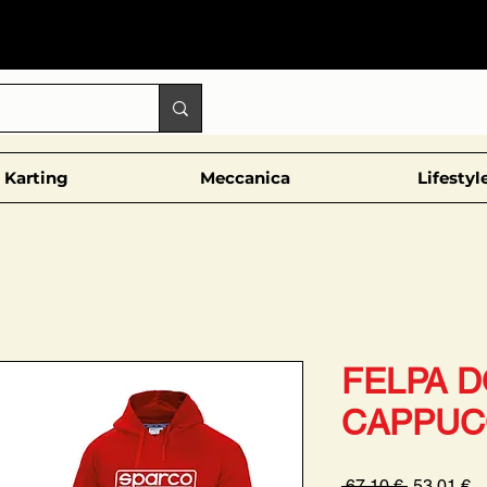
Karting
Meccanica
Lifestyl
FELPA 
CAPPUC
Prezzo
P
 67,10 € 
53,01 €