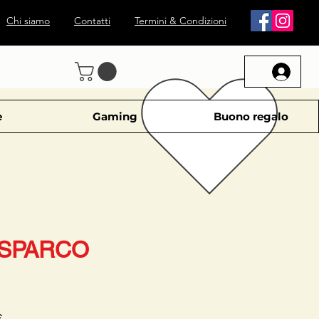
Chi siamo
Contatti
Termini & Condizioni
e
Gaming
Buono regalo
 SPARCO
Prezzo
€