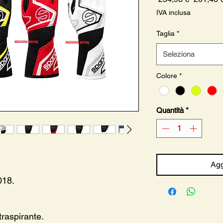
regolare
IVA inclusa
Taglia
*
Seleziona
Colore
*
Quantità
*
Agg
018.
traspirante.