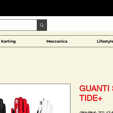
Karting
Meccanica
Lifestyl
GUANTI
TIDE+
Prezzo
 254,98 € 
201,43 