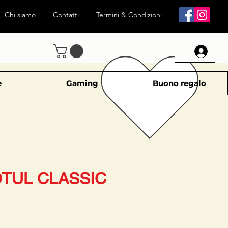
Chi siamo
Contatti
Termini & Condizioni
e
Gaming
Buono regalo
TUL CLASSIC