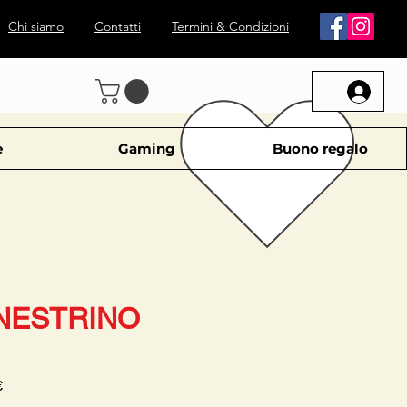
Chi siamo
Contatti
Termini & Condizioni
e
Gaming
Buono regalo
INESTRINO
Prezzo
€
scontato