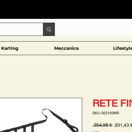
Karting
Meccanica
Lifestyl
RETE F
SKU: 002193NR
Prezzo
 254,98 € 
201,43 
regolare