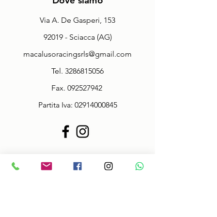
Dove siamo
Via A. De Gasperi, 153
92019 - Sciacca (AG)
macalusoracingsrls@gmail.com
Tel.
3286815056
Fax.
092527942
Partita Iva:
02914000845
Policy
Termini & Condizioni
Informazioni sulle taglie