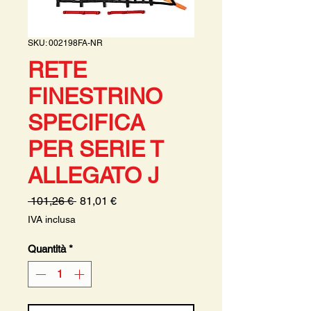
SKU: 002198FA-NR
RETE
FINESTRINO
SPECIFICA
PER SERIE T
ALLEGATO J
Prezzo
Prezzo
 101,26 € 
81,01 €
regolare
scontato
IVA inclusa
Quantità
*