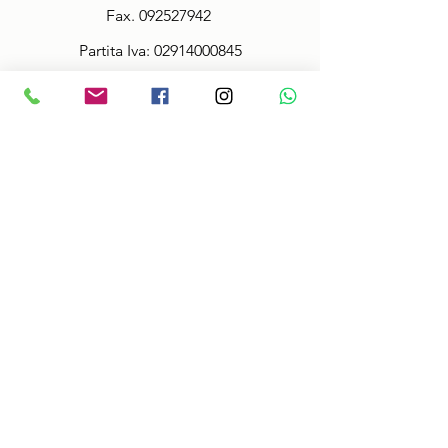
Fax.
092527942
Partita Iva:
02914000845
Policy
Termini & Condizioni
Informazioni sulle taglie
Spedizioni veloci!