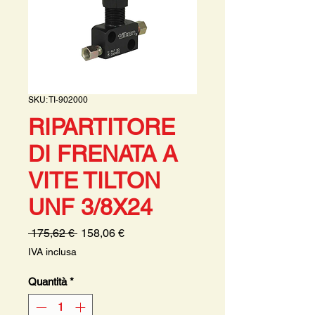
SKU: TI-902000
RIPARTITORE
DI FRENATA A
VITE TILTON
UNF 3/8X24
Prezzo
Prezzo
 175,62 € 
158,06 €
regolare
scontato
IVA inclusa
Quantità
*