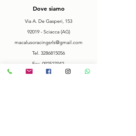
Dove siamo
Via A. De Gasperi, 153
92019 - Sciacca (AG)
macalusoracingsrls@gmail.com
Tel.
3286815056
Fax.
092527942
Partita Iva:
02914000845
Policy
Termini & Condizioni