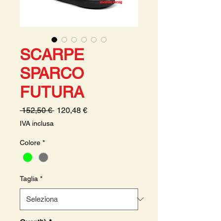
SCARPE
SPARCO
FUTURA
Prezzo
Prezzo
 152,50 € 
120,48 €
regolare
scontato
IVA inclusa
Colore
*
Taglia
*