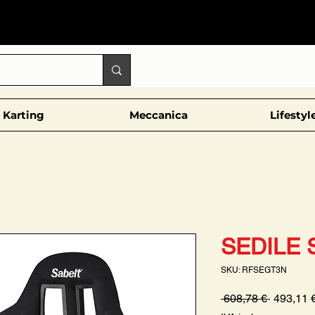
Karting
Meccanica
Lifestyl
SEDILE 
SKU: RFSEGT3N
Prezzo
 608,78 € 
493,11 
regolare