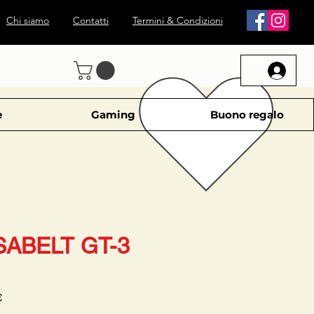
Chi siamo
Contatti
Termini & Condizioni
e
Gaming
Buono regalo
SABELT GT-3
Prezzo
€
scontato