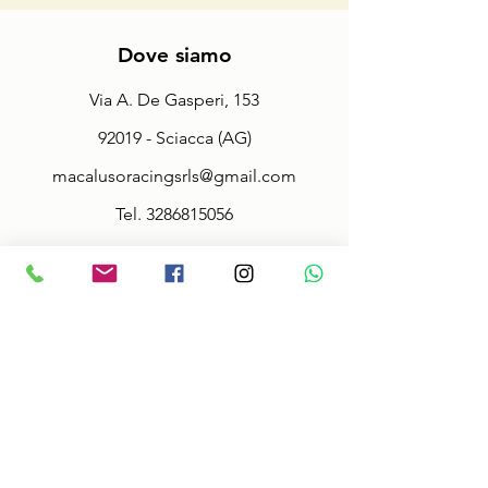
Dove siamo
Via A. De Gasperi, 153
92019 - Sciacca (AG)
macalusoracingsrls@gmail.com
Tel.
3286815056
Fax.
092527942
Partita Iva:
02914000845
Policy
Termini & Condizioni