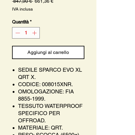
Prezzo
Prezzo
 847,90 € 
661,36 €
regolare
scontato
IVA inclusa
Quantità
*
Aggiungi al carrello
SEDILE SPARCO EVO XL
QRT X.
CODICE: 008015XNR.
OMOLOGAZIONE: FIA
8855-1999.
TESSUTO WATERPROOF
SPECIFICO PER
OFFROAD.
MATERIALE: QRT.
PESO: SCOCCA (6500g) -