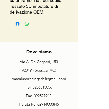
su entrambi i lati del sedile.
Tessuto 3D imbottiture di
derivazione OEM.
Dove siamo
Via A. De Gasperi, 153
92019 - Sciacca (AG)
macalusoracingsrls@gmail.com
Tel.
3286815056
Fax.
092527942
Partita Iva:
02914000845