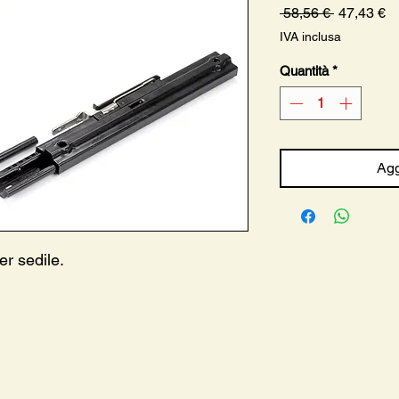
Prezzo
P
 58,56 € 
47,43 €
regolare
sc
IVA inclusa
Quantità
*
Agg
er sedile.