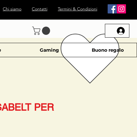
Chi siamo
Contatti
Termini & Condizioni
e
Gaming
Buono regalo
SABELT PER