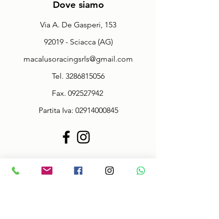
Dove siamo
Via A. De Gasperi, 153
92019 - Sciacca (AG)
macalusoracingsrls@gmail.com
Tel.
3286815056
Fax.
092527942
Partita Iva:
02914000845
Policy
Termini & Condizioni
Informazioni sulle taglie