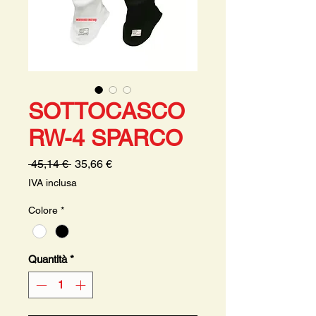
SOTTOCASCO
RW-4 SPARCO
Prezzo
Prezzo
 45,14 € 
35,66 €
regolare
scontato
IVA inclusa
Colore
*
Quantità
*