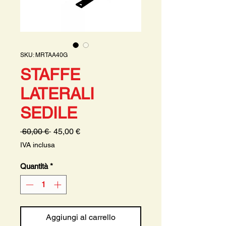
SKU: MRTAA40G
STAFFE
LATERALI
SEDILE
Prezzo
Prezzo
 60,00 € 
45,00 €
regolare
scontato
IVA inclusa
Quantità
*
Aggiungi al carrello