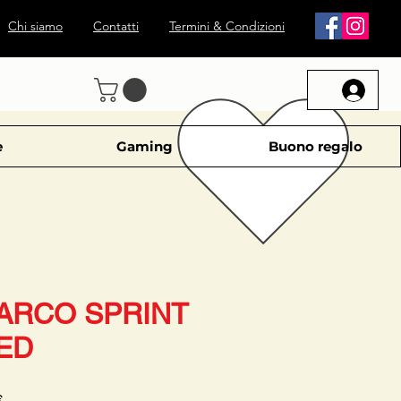
Chi siamo
Contatti
Termini & Condizioni
e
Gaming
Buono regalo
PARCO SPRINT
ED
Prezzo
€