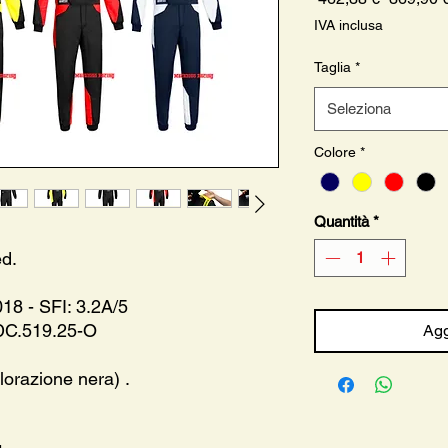
regolare
IVA inclusa
Taglia
*
Seleziona
Colore
*
Quantità
*
d.
18 - SFI: 3.2A/5
DC.519.25-O
Agg
lorazione nera) .