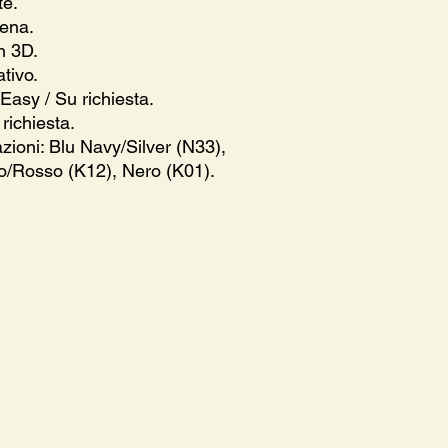
te.
iena.
n 3D.
tivo.
asy / Su richiesta.
richiesta.
azioni: Blu Navy/Silver (N33),
ro/Rosso (K12), Nero (K01).