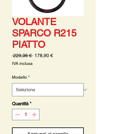
VOLANTE
SPARCO R215
PIATTO
Prezzo
Prezzo
 229,36 € 
178,90 €
regolare
scontato
IVA inclusa
Modello
*
Quantità
*
Aggiungi al carrello