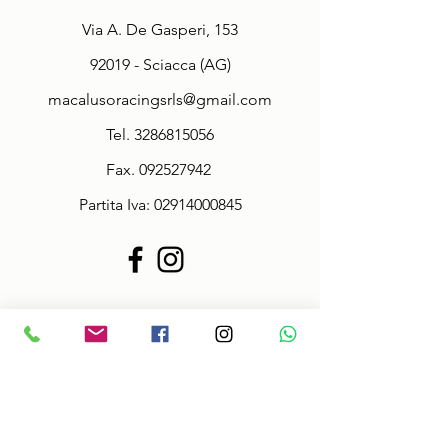
Via A. De Gasperi, 153
92019 - Sciacca (AG)
macalusoracingsrls@gmail.com
Tel.
3286815056
Fax.
092527942
Partita Iva:
02914000845
Policy
Termini & Condizioni
Informazioni sulle taglie